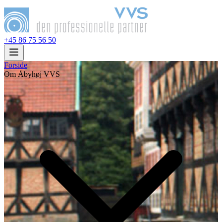
+45 86 75 56 50
Forside
Om Åbyhøj VVS