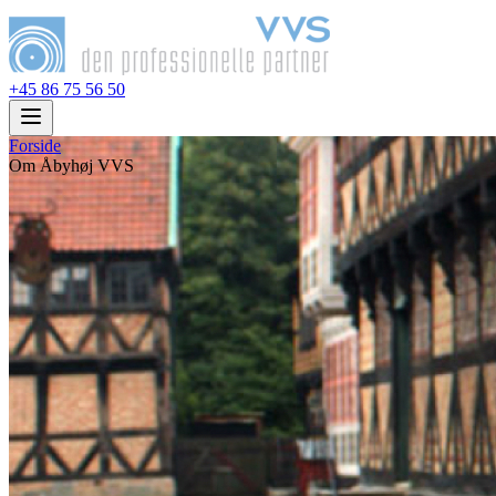
+45 86 75 56 50
Forside
Om Åbyhøj VVS